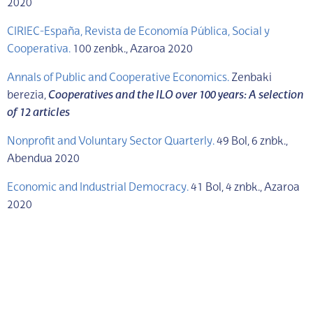
2020
CIRIEC-España, Revista de Economía Pública, Social y
Cooperativa.
100 zenbk., Azaroa 2020
Annals of Public and Cooperative Economics.
Zenbaki
berezia,
Cooperatives and the ILO over 100 years: A selection
of 12 articles
Nonprofit and Voluntary Sector Quarterly.
49 Bol, 6 znbk.,
Abendua 2020
Economic and Industrial Democracy.
41 Bol, 4 znbk., Azaroa
2020