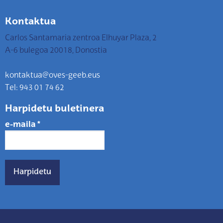
Kontaktua
Carlos Santamaria zentroa Elhuyar Plaza, 2
A-6 bulegoa 20018, Donostia
kontaktua@oves-geeb.eus
Tel: 943 01 74 62
Harpidetu buletinera
e-maila
*