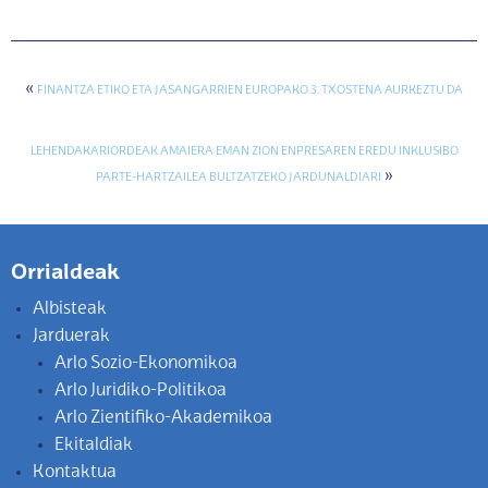
«
FINANTZA ETIKO ETA JASANGARRIEN EUROPAKO 3. TXOSTENA AURKEZTU DA
LEHENDAKARIORDEAK AMAIERA EMAN ZION ENPRESAREN EREDU INKLUSIBO
»
PARTE-HARTZAILEA BULTZATZEKO JARDUNALDIARI
Orrialdeak
Albisteak
Jarduerak
Arlo Sozio-Ekonomikoa
Arlo Juridiko-Politikoa
Arlo Zientifiko-Akademikoa
Ekitaldiak
Kontaktua