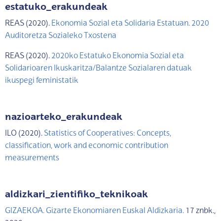
estatuko_erakundeak
REAS (2020).
Ekonomia Sozial eta Solidaria Estatuan. 2020
Auditoretza Sozialeko Txostena
REAS (2020).
2020ko Estatuko Ekonomia Sozial eta
Solidarioaren Ikuskaritza/Balantze Sozialaren datuak
ikuspegi feministatik
nazioarteko_erakundeak
ILO (2020).
Statistics of Cooperatives: Concepts,
classification, work and economic contribution
measurements
aldizkari_zientifiko_teknikoak
GIZAEKOA. Gizarte Ekonomiaren Euskal Aldizkaria.
17 znbk.,