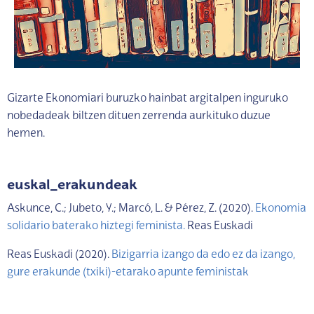
Gizarte Ekonomiari buruzko hainbat argitalpen inguruko
nobedadeak biltzen dituen zerrenda aurkituko duzue
hemen.
euskal_erakundeak
Askunce, C.; Jubeto, Y.; Marcó, L. & Pérez, Z. (2020).
Ekonomia
solidario baterako hiztegi feminista.
Reas Euskadi
Reas Euskadi (2020).
Bizigarria izango da edo ez da izango,
gure erakunde (txiki)-etarako apunte feministak