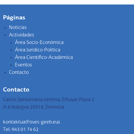
Páginas
Noticias
Actividades
Área Socio-Económica
Área Jurídico-Política
Área Científico-Académica
Eventos
Contacto
Contacto
Carlos Santamaria zentroa, Elhuyar Plaza 2
A-6 bulegoa 20018, Donostia
kontaktua@oves-geeb.eus
Tel: 943 01 74 62