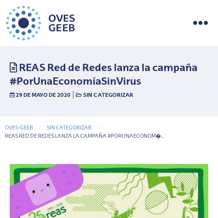
REAS Red de Redes lanza la campaña
#PorUnaEconomíaSinVirus
|
29 DE MAYO DE 2020
SIN CATEGORIZAR
OVES-GEEB
SIN CATEGORIZAR
CURRENT-PAGE
REAS RED DE REDES LANZA LA CAMPAÑA #PORUNAECONOM�...