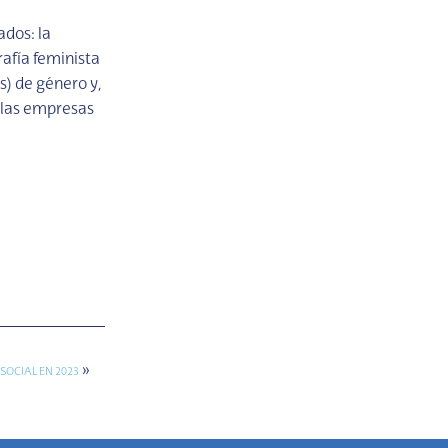
ados: la
rafía feminista
s) de género y,
e las empresas
»
SOCIAL EN 2023