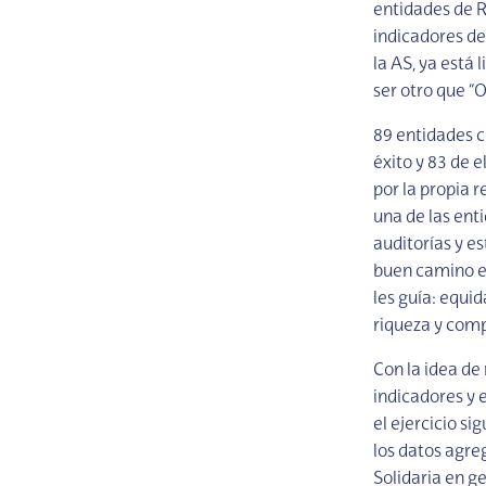
entidades de 
indicadores de 
la AS, ya está 
ser otro que “O
89 entidades c
éxito y 83 de e
por la propia 
una de las ent
auditorías y e
buen camino en
les guía: equid
riqueza y comp
Con la idea de
indicadores y 
el ejercicio si
los datos agre
Solidaria en ge