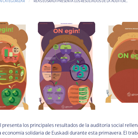
IN CATEGORIZAR
CURRENT-PAGE
REAS EUSKADI PRESENTA LOS RESULTADOS DE LA AUDITOR...
resenta los principales resultados de la auditoría social rellen
a economía solidaria de Euskadi durante esta primavera. El traba