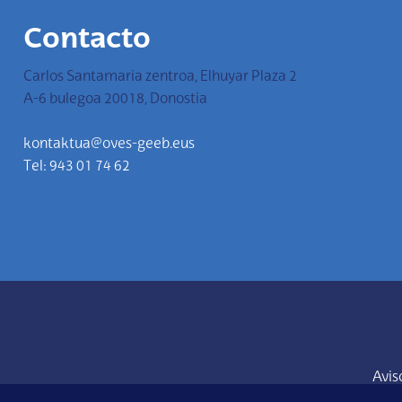
Contacto
Carlos Santamaria zentroa, Elhuyar Plaza 2
A-6 bulegoa 20018, Donostia
kontaktua@oves-geeb.eus
Tel: 943 01 74 62
Avis