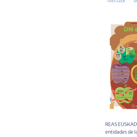
OVES-GEEB
S
REAS EUSKADI p
entidades de l