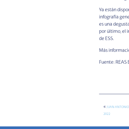
Ya están dispo
infografía gen
es una degusta
por último, el
de ESS.
Más informac
Fuente: REAS
«
JUAN ANTONIO
2022