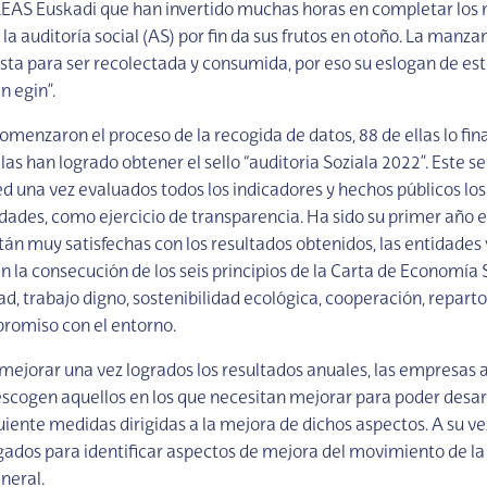
REAS Euskadi que han invertido muchas horas en completar los
la auditoría social (AS) por fin da sus frutos en otoño. La manza
lista para ser recolectada y consumida, por eso su eslogan de es
n egin”.
omenzaron el proceso de la recogida de datos, 88 de ellas lo fin
llas han logrado obtener el sello “auditoria Soziala 2022”. Este se
red una vez evaluados todos los indicadores y hechos públicos lo
idades, como ejercicio de transparencia. Ha sido su primer año 
stán muy satisfechas con los resultados obtenidos, las entidade
 la consecución de los seis principios de la Carta de Economía 
ad, trabajo digno, sostenibilidad ecológica, cooperación, reparto 
romiso con el entorno.
 mejorar una vez logrados los resultados anuales, las empresas a
escogen aquellos en los que necesitan mejorar para poder desar
guiente medidas dirigidas a la mejora de dichos aspectos. A su ve
gados para identificar aspectos de mejora del movimiento de l
neral.