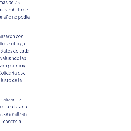
 más de 75
na, símbolo de
te año no podía
alizaron con
llo se otorga
s datos de cada
evaluando las
s van por muy
Solidaria que
justo de la
nalizan los
rollar durante
z, se analizan
a Economía