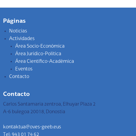
Páginas
Noticias
Actividades
Área Socio-Económica
Área Jurídico-Política
Área Científico-Académica
Eventos
Contacto
Contacto
Carlos Santamaria zentroa, Elhuyar Plaza 2
A-6 bulegoa 20018, Donostia
kontaktua@oves-geeb.eus
Tel: 943 01 74 62