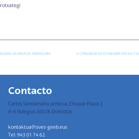
rotxategi
 CELEBRA 30 AÑOS DE ANDADURA
II. CONGRESO DE ECONOMÍA SOCIAL Y S
Contacto
Carlos Santamaria zentroa, Elhuyar Plaza 2
A-6 bulegoa 20018, Donostia
kontaktua@oves-geeb.eus
Tel: 943 01 74 62