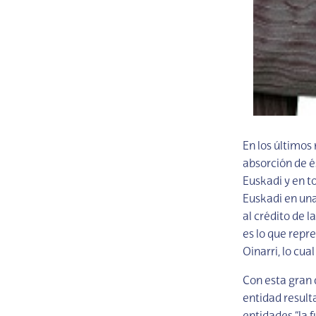
En los últimos 
absorción de é
Euskadi y en t
Euskadi en una 
al crédito de
es lo que repr
Oinarri, lo cua
Con esta gran 
entidad result