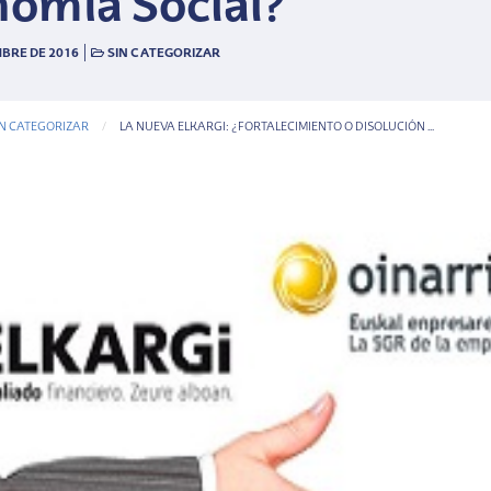
omía Social?
|
BRE DE 2016
SIN CATEGORIZAR
IN CATEGORIZAR
CURRENT-PAGE
LA NUEVA ELKARGI: ¿FORTALECIMIENTO O DISOLUCIÓN ...