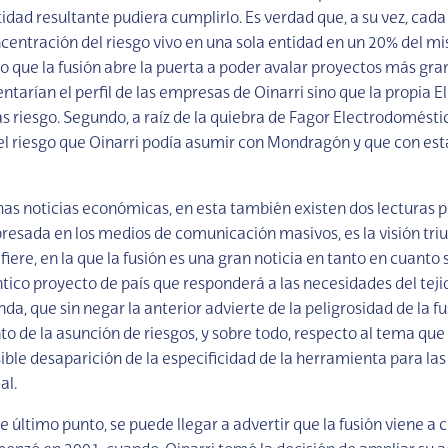
tidad resultante pudiera cumplirlo. Es verdad que, a su vez, cad
ncentración del riesgo vivo en una sola entidad en un 20% del m
o que la fusión abre la puerta a poder avalar proyectos más gra
ntarían el perfil de las empresas de Oinarri sino que la propia El
riesgo. Segundo, a raíz de la quiebra de Fagor Electrodomésti
el riesgo que Oinarri podía asumir con Mondragón y que con est
 noticias económicas, en esta también existen dos lecturas po
presada en los medios de comunicación masivos, es la visión triu
refiere, en la que la fusión es una gran noticia en tanto en cuanto
ico proyecto de país que responderá a las necesidades del tej
da, que sin negar la anterior advierte de la peligrosidad de la f
o de la asunción de riesgos, y sobre todo, respecto al tema que
ible desaparición de la especificidad de la herramienta para la
al.
e último punto, se puede llegar a advertir que la fusión viene a