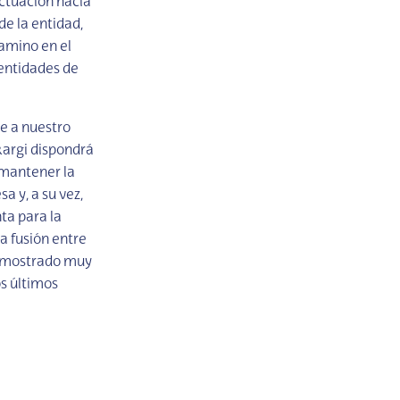
ctuación hacia
de la entidad,
camino en el
 entidades de
e a nuestro
kargi dispondrá
 mantener la
a y, a su vez,
ta para la
a fusión entre
demostrado muy
os últimos