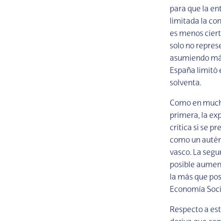
para que la en
limitada la co
es menos ciert
solo no represe
asumiendo más 
España limitó 
solventa.
Como en muchas
primera, la ex
crítica si se p
como un autént
vasco. La segun
posible aument
la más que pos
Economía Soci
Respecto a est