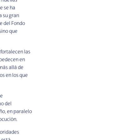
n nuevas
e se ha
a su gran
te del Fondo
sino que
fortalecen las
obedecen en
más allá de
os en los que
de
mo del
o, en paralelo
ocución.
toridades