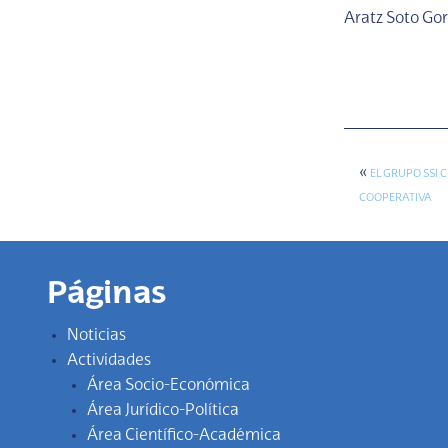
Aratz Soto Gor
«
EL GRUPO SSI
COOPERATIVA
Páginas
Noticias
Actividades
Área Socio-Económica
Área Jurídico-Política
Área Científico-Académica