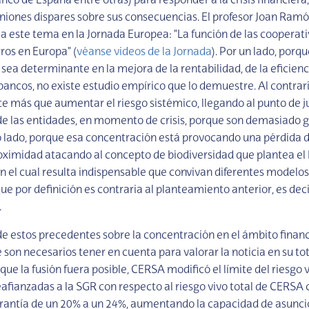
nco de España entre otras) para responder a la crisis financiera,
iones dispares sobre sus consecuencias. El profesor Joan Ramó
 a este tema en la Jornada Europea: "La función de las cooperati
ros en Europa" (
véanse videos de la Jornada
). Por un lado, porqu
ea determinante en la mejora de la rentabilidad, de la eficienci
 bancos, no existe estudio empírico que lo demuestre. Al contrari
 más que aumentar el riesgo sistémico, llegando al punto de jus
e las entidades, en momento de crisis, porque son demasiado 
ro lado, porque esa concentración está provocando una pérdida 
oximidad atacando al concepto de biodiversidad que plantea e
 el cual resulta indispensable que convivan diferentes modelos
que por definición es contraria al planteamiento anterior, es decir
.
 estos precedentes sobre la concentración en el ámbito financ
son necesarios tener en cuenta para valorar la noticia en su tot
ue la fusión fuera posible, CERSA modificó el límite del riesgo v
afianzadas a la SGR con respecto al riesgo vivo total de CERSA 
antía de un 20% a un 24%, aumentando la capacidad de asunció