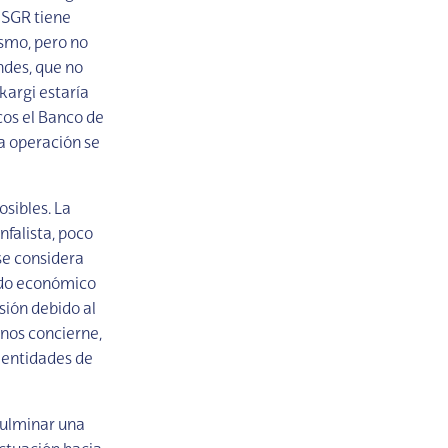
a SGR tiene
ismo, pero no
ndes, que no
kargi estaría
cos el Banco de
a operación se
sibles. La
nfalista, poco
 se considera
ido económico
usión debido al
 nos concierne,
s entidades de
 culminar una