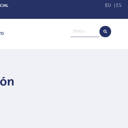
EU
|
ES
CIAL
TO
ión