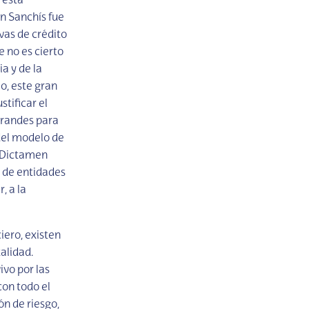
 está
n Sanchís fue
vas de crédito
e no es cierto
a y de la
o, este gran
tificar el
grandes para
del modelo de
l Dictamen
 de entidades
, a la
iero, existen
alidad.
ivo por las
con todo el
n de riesgo,