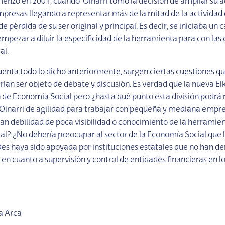
enzó en 2001, cuando Oinarri tomó la decisión de ampliar su a
mpresas llegando a representar más de la mitad de la actividad 
e pérdida de su ser original y principal. Es decir, se iniciaba un 
empezar a diluir la especificidad de la herramienta para con las
al.
enta todo lo dicho anteriormente, surgen ciertas cuestiones qu
ían ser objeto de debate y discusión. Es verdad que la nueva El
n de Economía Social pero ¿hasta qué punto esta división podrá
 Oinarri de agilidad para trabajar con pequeña y mediana empres
ran debilidad de poca visibilidad o conocimiento de la herramien
l? ¿No debería preocupar al sector de la Economía Social que l
es haya sido apoyada por instituciones estatales que no han 
en cuanto a supervisión y control de entidades financieras en l
a Arca