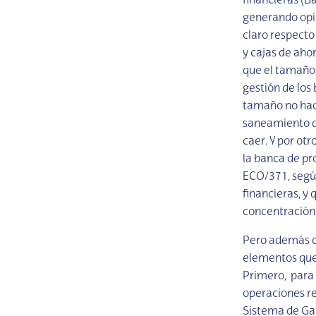
financieras (Ba
generando opin
claro respecto
y cajas de ahor
que el tamaño s
gestión de los
tamaño no hace
saneamiento d
caer. Y por ot
la banca de pr
ECO/371, según
financieras, y 
concentración
Pero además de
elementos que 
Primero, para q
operaciones re
Sistema de Gar