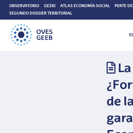
OBSERVATORIO
GEZKI
ATLAS ECONOMÍA SOCIAL
PERTE DE
SEGUNDO DOSSIER TERRITORIAL
E
La
¿For
de l
gara