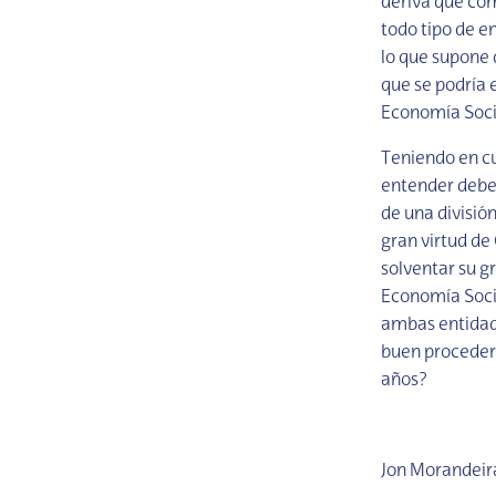
deriva que com
todo tipo de e
lo que supone d
que se podría 
Economía Soci
Teniendo en cu
entender deber
de una divisió
gran virtud de
solventar su g
Economía Socia
ambas entidad
buen proceder 
años?
Jon Morandeir