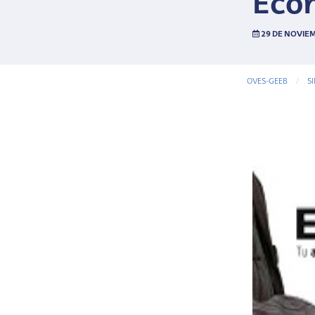
Econ
29 DE NOVIEM
OVES-GEEB
S