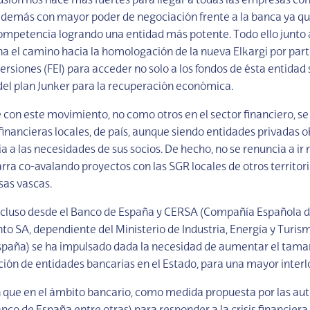
fusión nos hace más fuertes para llegar a todas las empresas co
 además con mayor poder de negociación frente a la banca ya qu
ompetencia logrando una entidad más potente. Todo ello junto 
ana el camino hacia la homologación de la nueva Elkargi por par
ersiones (FEI) para acceder no solo a los fondos de ésta entidad 
del plan Junker para la recuperación económica.
 con este movimiento, no como otros en el sector financiero, se 
inancieras locales, de país, aunque siendo entidades privadas 
a a las necesidades de sus socios. De hecho, no se renuncia a ir 
rra co-avalando proyectos con las SGR locales de otros territori
as vascas.
ncluso desde el Banco de España y CERSA (Compañía Española 
o SA, dependiente del Ministerio de Industria, Energía y Turis
paña) se ha impulsado dada la necesidad de aumentar el tamañ
ción de entidades bancarias en el Estado, para una mayor interl
 que en el ámbito bancario, como medida propuesta por las au