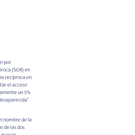
ri por
íproca (SGR) en
ía recíproca en
tar el acceso
damente un 5%
desaparecida”
el nombre de la
s de las dos