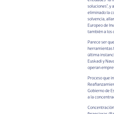
entidades “la 
soluciones”, y
eliminado la c
solvencia, all
Europeo de Inv
también a los 
Parece ser que
herramientas f
última instanci
Euskadi y Nava
operan empres
Proceso que i
Reafianzamient
Gobierno de Es
a la concentra
Concentración