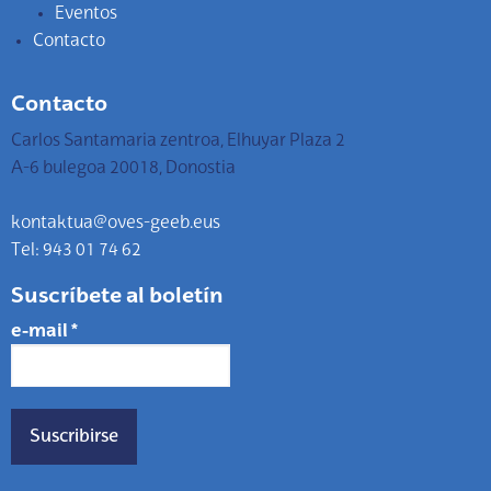
Eventos
Contacto
Contacto
Carlos Santamaria zentroa, Elhuyar Plaza 2
A-6 bulegoa 20018, Donostia
kontaktua@oves-geeb.eus
Tel: 943 01 74 62
Suscríbete al boletín
e-mail
*