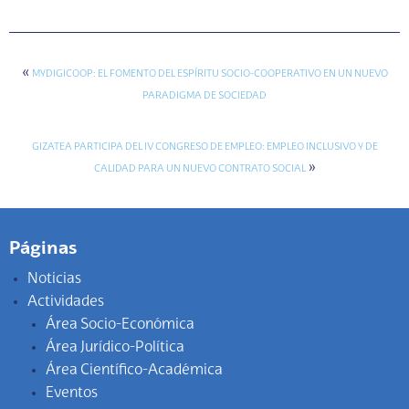
«
MYDIGICOOP: EL FOMENTO DEL ESPÍRITU SOCIO-COOPERATIVO EN UN NUEVO
PARADIGMA DE SOCIEDAD
GIZATEA PARTICIPA DEL IV CONGRESO DE EMPLEO: EMPLEO INCLUSIVO Y DE
»
CALIDAD PARA UN NUEVO CONTRATO SOCIAL
Páginas
Noticias
Actividades
Área Socio-Económica
Área Jurídico-Política
Área Científico-Académica
Eventos