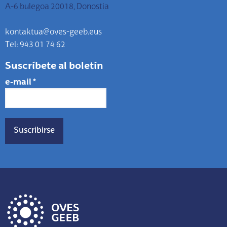
A-6 bulegoa 20018, Donostia
kontaktua@oves-geeb.eus
Tel: 943 01 74 62
Suscríbete al boletín
e-mail
*