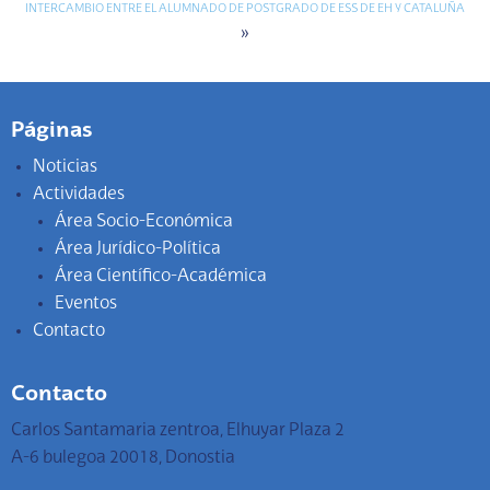
INTERCAMBIO ENTRE EL ALUMNADO DE POSTGRADO DE ESS DE EH Y CATALUÑA
»
Páginas
Noticias
Actividades
Área Socio-Económica
Área Jurídico-Política
Área Científico-Académica
Eventos
Contacto
Contacto
Carlos Santamaria zentroa, Elhuyar Plaza 2
A-6 bulegoa 20018, Donostia