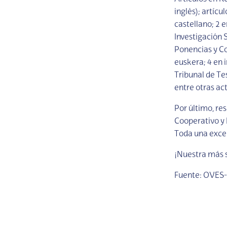
inglés); artícu
castellano; 2 
Investigación 
Ponencias y Co
euskera; 4 en 
Tribunal de Te
entre otras act
Por último, re
Cooperativo y 
Toda una excel
¡Nuestra más 
Fuente: OVES