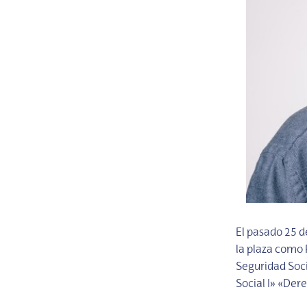
El pasado 25 d
la plaza como 
Seguridad Soci
Social I» «Dere