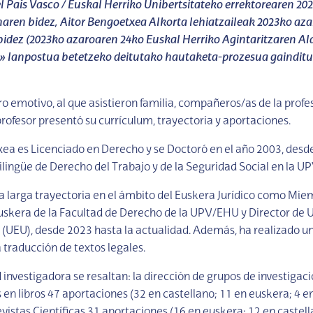
l País Vasco / Euskal Herriko Unibertsitateko errektorearen 202
aren bidez, Aitor Bengoetxea Alkorta lehiatzaileak 2023ko az
dez (2023ko azaroaren 24ko Euskal Herriko Agintaritzaren Ald
e» lanpostua betetzeko deitutako hautaketa-prozesua gainditu
o emotivo, al que asistieron familia, compañeros/as de la profe
profesor presentó su currículum, trayectoria y aportaciones.
ea es Licenciado en Derecho y se Doctoró en el año 2003, desd
bilingüe de Derecho del Trabajo y de la Seguridad Social en la U
 larga trayectoria en el ámbito del Euskera Jurídico como Mie
skera de la Facultad de Derecho de la UPV/EHU y Director de 
 (UEU), desde 2023 hasta la actualidad. Además, ha realizado 
 traducción de textos legales.
 investigadora se resaltan: la dirección de grupos de investigaci
en libros 47 aportaciones (32 en castellano; 11 en euskera; 4 en
vistas Científicas 31 aportaciones (16 en euskera; 12 en castell