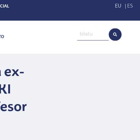
EU
|
ES
CIAL
TO
 ex-
KI
fesor