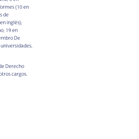
nformes (10 en
s de
en inglés);
o; 19 en
iembro De
 universidades,
 de Derecho
tros cargos.