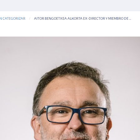
IN CATEGORIZAR
CURRENT-PAGE
AITOR BENGOETXEA ALKORTA EX-DIRECTOR Y MIEMBRO DE ...