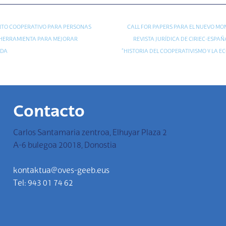
TO COOPERATIVO PARA PERSONAS
CALL FOR PAPERS PARA EL NUEVO MO
 HERRAMIENTA PARA MEJORAR
REVISTA JURÍDICA DE CIRIEC-ESPAÑ
IDA
“HISTORIA DEL COOPERATIVISMO Y LA E
Contacto
Carlos Santamaria zentroa, Elhuyar Plaza 2
A-6 bulegoa 20018, Donostia
kontaktua@oves-geeb.eus
Tel: 943 01 74 62