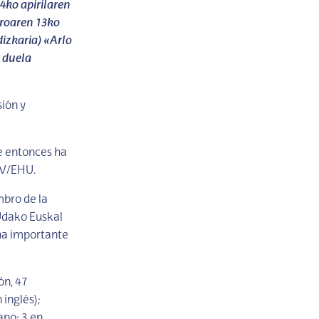
4ko apirilaren
aroaren 13ko
izkaria) «Arlo
 duela
sión y
e entonces ha
PV/EHU.
mbro de la
Udako Euskal
una importante
ón, 47
 inglés);
ano; 3 en