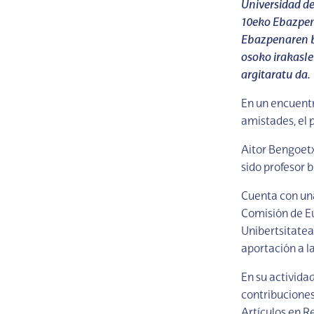
Universidad de
10eko Ebazpen
Ebazpenaren bi
osoko irakasl
argitaratu da.
En un encuentr
amistades, el 
Aitor Bengoetx
sido profesor 
Cuenta con una
Comisión de Eu
Unibertsitatea
aportación a la
En su actividad
contribuciones 
Artículos en Re