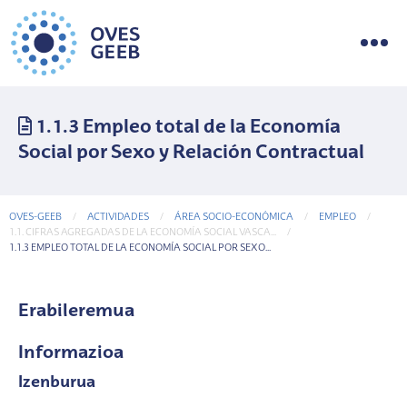
1.1.3 Empleo total de la Economía
Social por Sexo y Relación Contractual
OVES-GEEB
ACTIVIDADES
ÁREA SOCIO-ECONÓMICA
EMPLEO
1.1. CIFRAS AGREGADAS DE LA ECONOMÍA SOCIAL VASCA...
CURRENT-PAGE
1.1.3 EMPLEO TOTAL DE LA ECONOMÍA SOCIAL POR SEXO...
Erabileremua
Informazioa
Izenburua