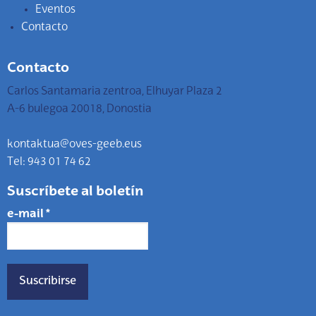
Eventos
Contacto
Contacto
Carlos Santamaria zentroa, Elhuyar Plaza 2
A-6 bulegoa 20018, Donostia
kontaktua@oves-geeb.eus
Tel: 943 01 74 62
Suscríbete al boletín
e-mail
*