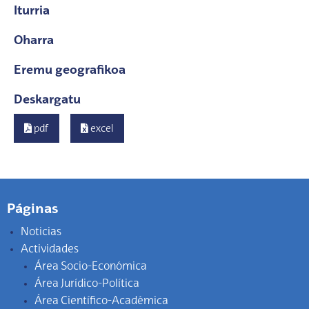
Iturria
Oharra
Eremu geografikoa
Deskargatu
pdf
excel
Páginas
Noticias
Actividades
Área Socio-Económica
Área Jurídico-Política
Área Científico-Académica