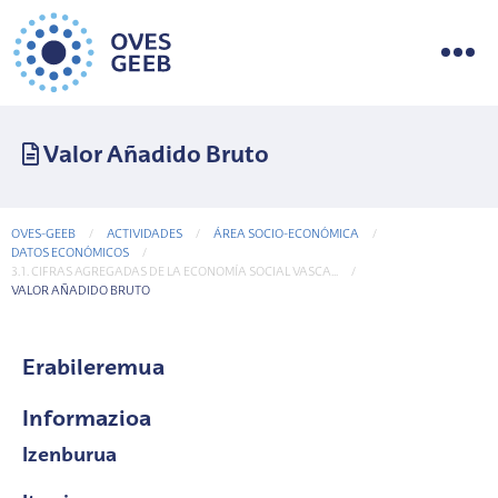
Valor Añadido Bruto
OVES-GEEB
ACTIVIDADES
ÁREA SOCIO-ECONÓMICA
DATOS ECONÓMICOS
3.1. CIFRAS AGREGADAS DE LA ECONOMÍA SOCIAL VASCA...
CURRENT-PAGE
VALOR AÑADIDO BRUTO
Erabileremua
Informazioa
Izenburua