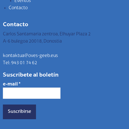
Eventos
Contacto
Contacto
Carlos Santamaria zentroa, Elhuyar Plaza 2
A-6 bulegoa 20018, Donostia
kontaktua@oves-geeb.eus
Tel: 943 01 74 62
Suscríbete al boletín
e-mail
*