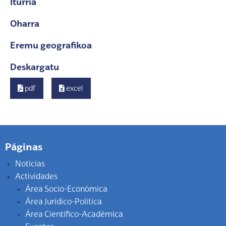
Iturria
Oharra
Eremu geografikoa
Deskargatu
pdf
excel
Páginas
Noticias
Actividades
Área Socio-Económica
Área Jurídico-Política
Área Científico-Académica