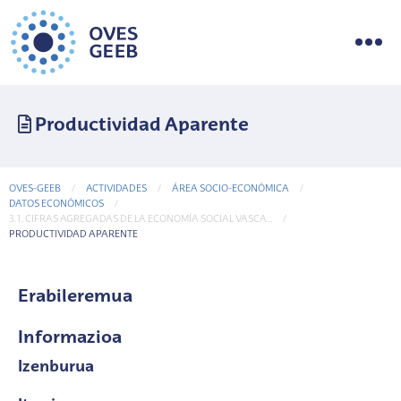
Productividad Aparente
OVES-GEEB
ACTIVIDADES
ÁREA SOCIO-ECONÓMICA
DATOS ECONÓMICOS
3.1. CIFRAS AGREGADAS DE LA ECONOMÍA SOCIAL VASCA...
CURRENT-PAGE
PRODUCTIVIDAD APARENTE
Erabileremua
Informazioa
Izenburua