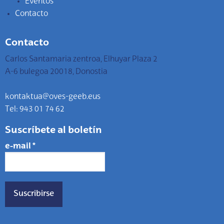
Eventos
Contacto
Contacto
Carlos Santamaria zentroa, Elhuyar Plaza 2
A-6 bulegoa 20018, Donostia
kontaktua@oves-geeb.eus
Tel: 943 01 74 62
Suscríbete al boletín
e-mail
*