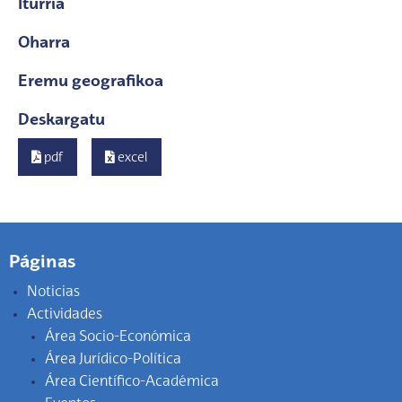
Iturria
Oharra
Eremu geografikoa
Deskargatu
pdf
excel
Páginas
Noticias
Actividades
Área Socio-Económica
Área Jurídico-Política
Área Científico-Académica