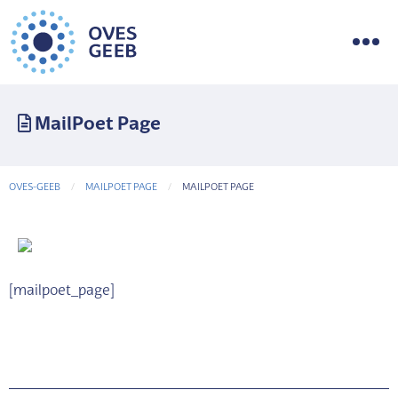
MailPoet Page
OVES-GEEB
MAILPOET PAGE
CURRENT-PAGE
MAILPOET PAGE
[mailpoet_page]