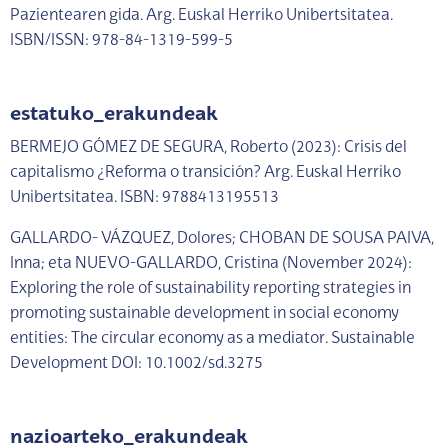
Pazientearen gida. Arg. Euskal Herriko Unibertsitatea.
ISBN/ISSN: 978-84-1319-599-5
estatuko_erakundeak
BERMEJO GÓMEZ DE SEGURA, Roberto (2023): Crisis del
capitalismo ¿Reforma o transición?
Arg. Euskal Herriko
Unibertsitatea. ISBN: 9788413195513
GALLARDO- VÁZQUEZ, Dolores; CHOBAN DE SOUSA PAIVA,
Inna; eta NUEVO-GALLARDO, Cristina (November 2024):
Exploring the role of sustainability reporting strategies in
promoting sustainable development in social economy
entities: The circular economy as a mediator. Sustainable
Development DOI: 10.1002/sd.3275
nazioarteko_erakundeak