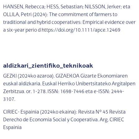
HANSEN, Rebecca; HESS, Sebastian; NILSSON, Jerker; eta
OLLILA, Petri (2024): The commitment of farmers to
traditional and hybrid cooperatives: Empirical evidence over
a six-year perio d https://doi.org/10.1111/apce.12469
aldizkari_zientifiko_teknikoak
GEZKI (2024ko azaroa).
GIZAEKOA Gizarte Ekonomiaren
euskal aldizkaria.
Euskal Herriko Unibertsitateko Argitalpen
Zerbitzua. or. 1-278. ISSN: 1698-7446 eta e-ISSN: 2444-
3107.
CIRIEC- Espainia (2024ko ekaina): Revista Nº 45 Revista
Derecho de Economía Social y Cooperativa.
Arg. CIRIEC
Espainia