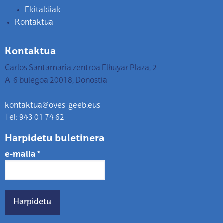
Ekitaldiak
Kontaktua
Kontaktua
Carlos Santamaria zentroa Elhuyar Plaza, 2
A-6 bulegoa 20018, Donostia
kontaktua@oves-geeb.eus
Tel: 943 01 74 62
Harpidetu buletinera
e-maila
*