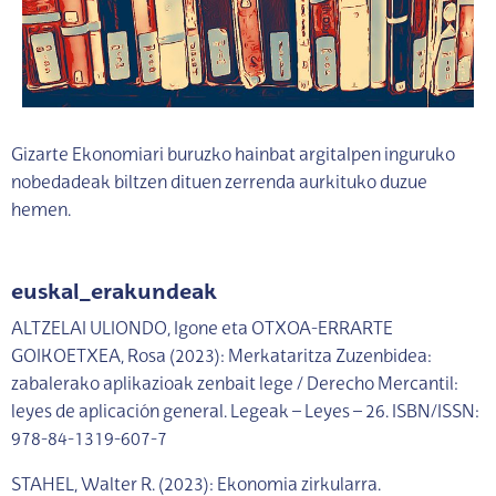
Gizarte Ekonomiari buruzko hainbat argitalpen inguruko
nobedadeak biltzen dituen zerrenda aurkituko duzue
hemen.
euskal_erakundeak
ALTZELAI ULIONDO, Igone eta OTXOA-ERRARTE
GOIKOETXEA, Rosa (2023): Merkataritza Zuzenbidea:
zabalerako aplikazioak zenbait lege / Derecho Mercantil:
leyes de aplicación general. Legeak – Leyes – 26. ISBN/ISSN:
978-84-1319-607-7
STAHEL, Walter R. (2023): Ekonomia zirkularra.