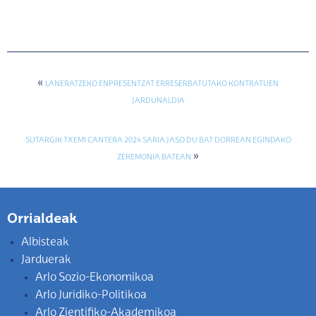
«
LANERATZEKO ENPRESENTZAT ERRESERBATUTAKO KONTRATUEN
JARDUNALDIA
SUTARGIK TXEMI CANTERA 2024 SARIA JASO DU BAT DORREAN EGINDAKO
»
ZEREMONIA BATEAN
Orrialdeak
Albisteak
Jarduerak
Arlo Sozio-Ekonomikoa
Arlo Juridiko-Politikoa
Arlo Zientifiko-Akademikoa