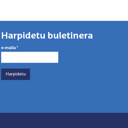
Harpidetu buletinera
e-maila
*