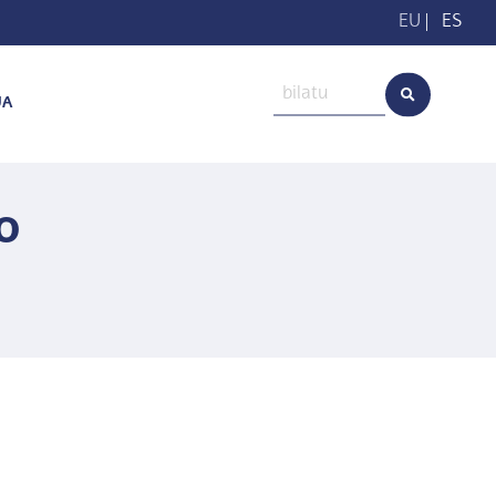
EU
|
ES
UA
o