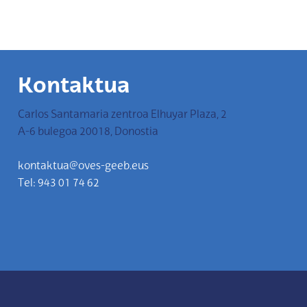
Kontaktua
Carlos Santamaria zentroa Elhuyar Plaza, 2
A-6 bulegoa 20018, Donostia
kontaktua@oves-geeb.eus
Tel: 943 01 74 62