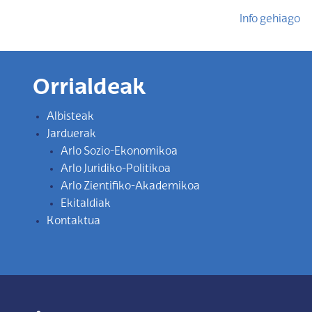
Info gehiago
Orrialdeak
Albisteak
Jarduerak
Arlo Sozio-Ekonomikoa
Arlo Juridiko-Politikoa
Arlo Zientifiko-Akademikoa
Ekitaldiak
Kontaktua