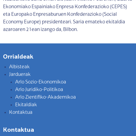
Ekonomiako Espainiako Enpresa Konfederazioko (CEPES)
eta Europako Enpresaburuen Konfederazioko (Social
Economy Europe) presidenteari. Saria emateko ekitaldia
azaroaren 21ean izango da, Bilbon.
Orrialdeak
Albisteak
Jarduerak
Arlo Sozio-Ekonomikoa
Arlo Juridiko-Politikoa
Arlo Zientifiko-Akademikoa
Ekitaldiak
Kontaktua
Kontaktua