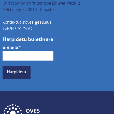
Carlos Santamaria zentroa Elhuyar Plaza, 2
A-6 bulegoa 20018, Donostia
kontaktua@oves-geeb.eus
Tel: 943 01 74 62
Harpidetu buletinera
e-maila
*