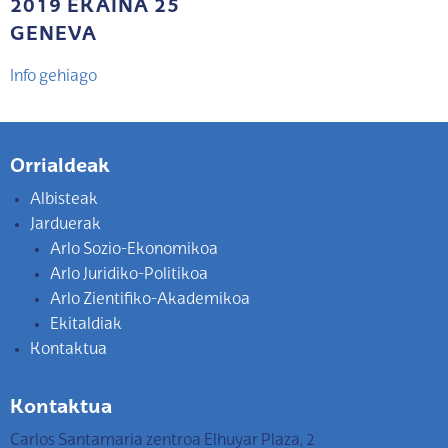
2019 EKAINA 25
GENEVA
Info gehiago
Orrialdeak
Albisteak
Jarduerak
Arlo Sozio-Ekonomikoa
Arlo Juridiko-Politikoa
Arlo Zientifiko-Akademikoa
Ekitaldiak
Kontaktua
Kontaktua
Carlos Santamaria zentroa Elhuyar Plaza, 2