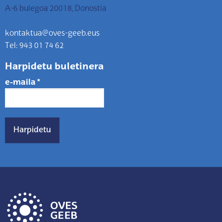
A-6 bulegoa 20018, Donostia
kontaktua@oves-geeb.eus
Tel: 943 01 74 62
Harpidetu buletinera
e-maila
*