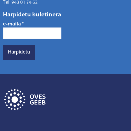
Tel: 943 01 74 62
Harpidetu buletinera
e-maila
*