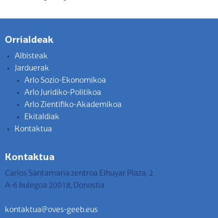
Orrialdeak
Albisteak
Jarduerak
Arlo Sozio-Ekonomikoa
Arlo Juridiko-Politikoa
Arlo Zientifiko-Akademikoa
Ekitaldiak
Kontaktua
Kontaktua
Carlos Santamaria zentroa Elhuyar Plaza, 2
A-6 bulegoa 20018, Donostia
kontaktua@oves-geeb.eus