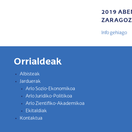
2019 ABE
ZARAGOZ
Info gehiago
Orrialdeak
Albisteak
Jarduerak
Arlo Sozio-Ekonomikoa
Arlo Juridiko-Politikoa
Arlo Zientifiko-Akademikoa
Ekitaldiak
Kontaktua