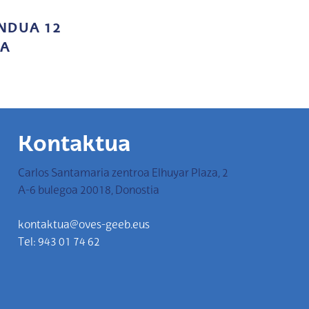
NDUA 12
A
Kontaktua
Carlos Santamaria zentroa Elhuyar Plaza, 2
A-6 bulegoa 20018, Donostia
kontaktua@oves-geeb.eus
Tel: 943 01 74 62