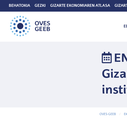
BEHATOKIA
GEZKI
GIZARTE EKONOMIAREN ATLASA
GIZAR
E
EN
Giza
inst
OVES-GEEB
E