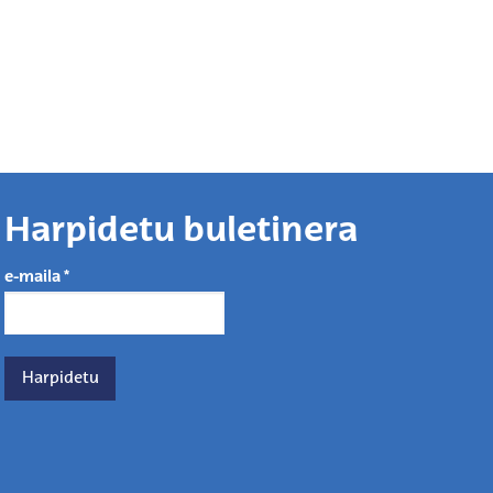
Harpidetu buletinera
e-maila
*