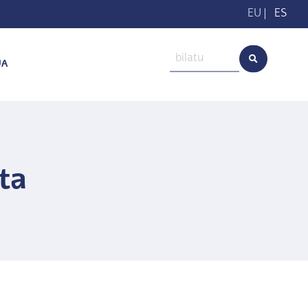
EU
|
ES
UA
ta